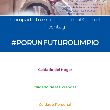
AzulK constantemente busca
formulaciones innovadoras,
y toda la tecnología que
necesitan los hogares
colombianos.
Comparte tu experiencia AzulK con el
hashtag
#PORUNFUTUROLIMPIO
Cuidado del Hogar
Cuidado de las Prendas
Cuidado Personal